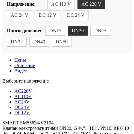
Напряжение:
AC 110 V
AC 220 V
AC 24 V
DC 12 V
DC 24 V
Присоединение:
DN15
DN20
DN25
DN32
DN40
DN50
Цены
Описание
Видео
Выберите напряжение
AC220V
AC110V
AC24V
DC24V
DC12V
SMART SM55634-V2104
Клапан электромагнитный DN20, G ¾.", "НЗ", PN10, ∆P 0-10
,Kvs-8.82, FKM, Т:−20…+120 °С , AC220V, IP65, латунь