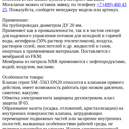
Москлапан можно оставив заявку, по телефону
+7 (499) 460 43
25
. Пожалуйста, сообщите менеджеру модель или артикул.
Применение:
На трубопроводах диаметром ДУ 20 мм.
Применяют как в промышленности, так и в частом секторе
для надежного управления потоком для холодной и горячей
воды, антифриза (50% раствор этиленгликоля), воздуха,
растворов солей, окислителей и др. жидкостей и газов,
инертных к применяемым материалам. Поставляется с
мембраной из FKM.
Мембраны из нитрила NBR применяются с нефтепродуктами,
водой, воздухом, маслами.
Особенности товара:
Клапан серии SM -5563 DN20 относится к клапанам прямого
действия, имеет возможность работать при низком давлении,
самотеке, вакууме.
Обмотка электромагнита защищена диэлектриком, класс
защиты IP 65.
Образование налета (осадка, отложений, кристаллизации) на
внутренних поверхностях клапана, затрудняющих
перемещение подвижных частей или засорение внутренних
полостей, вызванных особенностями рабочей среды, не
является гарантийным случаем. Нагрев электромагнитной