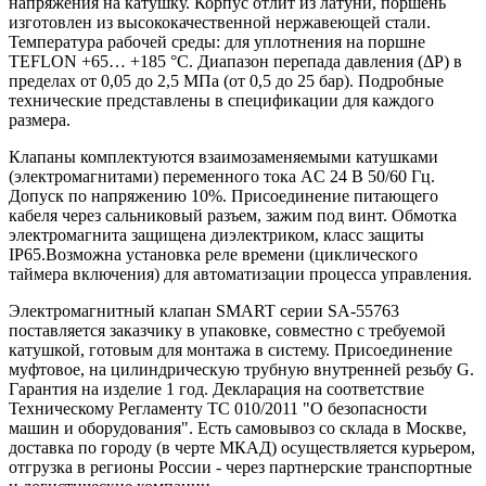
напряжения на катушку. Корпус отлит из латуни, поршень
изготовлен из высококачественной нержавеющей стали.
Температура рабочей среды: для уплотнения на поршне
TEFLON +65… +185 °С. Диапазон перепада давления (ΔP) в
пределах от 0,05 до 2,5 МПа (от 0,5 до 25 бар). Подробные
технические представлены в спецификации для каждого
размера.
Клапаны комплектуются взаимозаменяемыми катушками
(электромагнитами) переменного тока AC 24 В 50/60 Гц.
Допуск по напряжению 10%. Присоединение питающего
кабеля через сальниковый разъем, зажим под винт. Обмотка
электромагнита защищена диэлектриком, класс защиты
IP65.Возможна установка реле времени (циклического
таймера включения) для автоматизации процесса управления.
Электромагнитный клапан SMART серии SA-55763
поставляется заказчику в упаковке, совместно с требуемой
катушкой, готовым для монтажа в систему. Присоединение
муфтовое, на цилиндрическую трубную внутренней резьбу G.
Гарантия на изделие 1 год. Декларация на соответствие
Техническому Регламенту ТС 010/2011 "О безопасности
машин и оборудования". Есть самовывоз со склада в Москве,
доставка по городу (в черте МКАД) осуществляется курьером,
отгрузка в регионы России - через партнерские транспортные