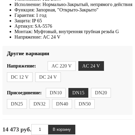
Исполнение:
Нормально-Закрытый, непрямого действия
Функция:
Запорная, "Открыто-Закрыто"
Гарантия:
1 год
Защита:
IP 65
Артикул:
SA-5576
Монтаж:
Муфтовый, внутренняя трубная резьба G
Напряжение:
AC 24 V
Другие вариации
Напряжение:
AC 220 V
AC 24 V
DC 12 V
DC 24 V
Присоединение:
DN10
DN15
DN20
DN25
DN32
DN40
DN50
14 473 руб.