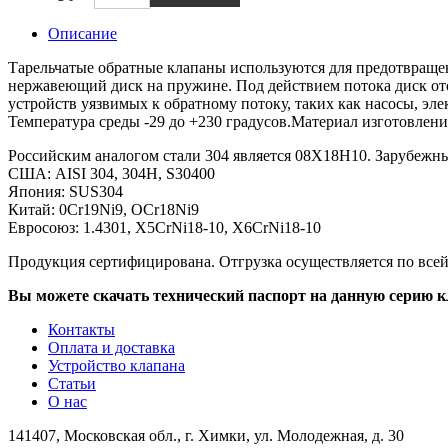
Описание
Тарельчатые обратные клапаны используются для предотвращен
нержавеющий диск на пружине. Под действием потока диск ото
устройств уязвимых к обратному потоку, таких как насосы, эле
Температура среды -29 до +230 градусов.Материал изготовления
Российским аналогом стали 304 является 08Х18Н10. Зарубежн
США: AISI 304, 304H, S30400
Япония: SUS304
Китай: 0Cr19Ni9, OCr18Ni9
Евросоюз: 1.4301, X5CrNi18-10, X6CrNi18-10
Продукция сертифицирована. Отгрузка осуществляется по всей
Вы можете скачать технический паспорт на данную серию к
Контакты
Оплата и доставка
Устройство клапана
Статьи
О нас
141407, Московская обл., г. Химки, ул. Молодежная, д. 30