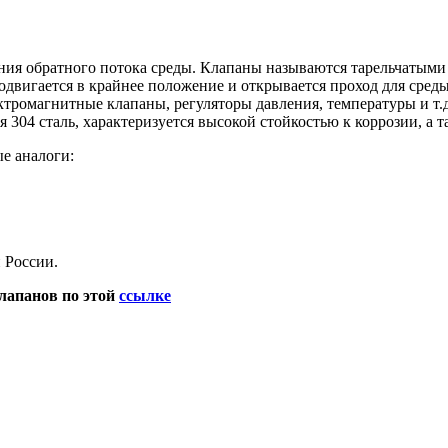
ия обратного потока среды. Клапаны называются тарельчатыми п
двигается в крайнее положение и открывается проход для сред
ктромагнитные клапаны, регуляторы давления, температуры и т.д
 304 сталь, характеризуется высокой стойкостью к коррозии, а 
ые аналоги:
 России.
лапанов по этой
ссылке