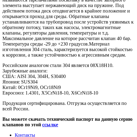
элемента выступает нержавеющий диск на пружине. Под
действием потока диск отодвигается в крайнее положение и
открывается проход для среды. Обратные клапаны
устанавливаются на трубопровод после устройств уязвимых к
обратному потоку, таких как насосы, электромагнитные
клапаны, регуляторы давления, температуры и т.д.
Максимальное давление на которое рассчитан клапан 40 бар.
Температура среды -29 до +230 градусов.Материал
изготовления 304 сталь, характеризуется высокой стойкостью
к коррозии, а также устойчивостью к агрессивным средам.
Российским аналогом стали 304 является 08Х18Н10.
Зарубежные аналоги:
США: AISI 304, 304H, S30400
Япония: SUS304
Китай: 0Cr19Ni9, OCr18Ni9
Евросоюз: 1.4301, X5CrNi18-10, X6CrNi18-10
Продукция сертифицирована. Отгрузка осуществляется по
всей России.
Вы можете скачать технический паспорт на данную серию
клапанов по этой
ссылке
Контакты