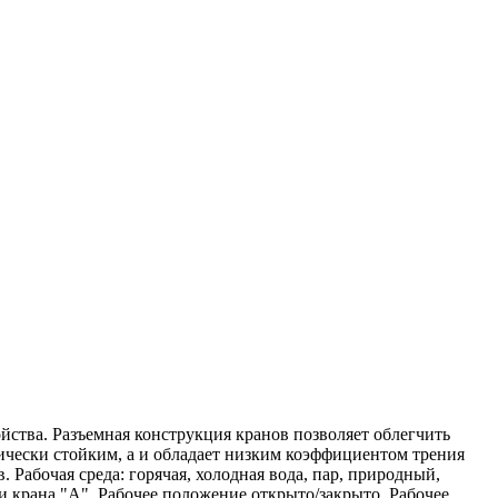
ства. Разъемная конструкция кранов позволяет облегчить
мически стойким, а и обладает низким коэффициентом трения
 Рабочая среда: горячая, холодная вода, пар, природный,
и крана "А". Рабочее положение открыто/закрыто. Рабочее