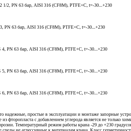
2, PN 63 бар, AISI 316 (CF8M), PTFE+C, t=-30...+230
PN 63 бар, AISI 316 (CF8M), PTFE+C, t=-30...+230
 PN 63 бар, AISI 316 (CF8M), PTFE+C, t=-30...+230
 PN 63 бар, AISI 316 (CF8M), PTFE+C, t=-30...+230
 PN 63 бар, AISI 316 (CF8M), PTFE+C, t=-30...+230
 надежные, простые в эксплуатации и монтаже запорные устрой
 из фторопласта с добавлением углерода является не только хи
оррозии. Температурный режим работы крана -29 до +230 градусов.
 среды не агрессивные к материалам крана. Класс герметичност