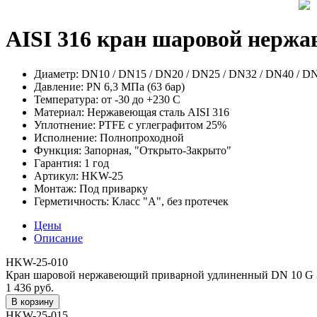
AISI 316 кран шаровой нерж
Диаметр:
DN10 / DN15 / DN20 / DN25 / DN32 / DN40 / DN
Давление:
PN 6,3 МПа (63 бар)
Температура:
от -30 до +230 С
Материал:
Нержавеющая сталь AISI 316
Уплотнение:
PTFE с углеграфитом 25%
Исполнение:
Полнопроходной
Функция:
Запорная, "Открыто-Закрыто"
Гарантия:
1 год
Артикул:
HKW-25
Монтаж:
Под приварку
Герметичность:
Класс "А", без протечек
Цены
Описание
HKW-25-010
Кран шаровой нержавеющий приварной удлиненный DN 10 G 3/8,
1 436 руб.
HKW-25-015