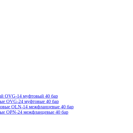
ый OVG-14 муфтовый 40 бар
ые OVG-24 муфтовые 40 бар
ковые OLN-14 межфланцевые 40 бар
ые OPN-24 межфланцевые 40 бар