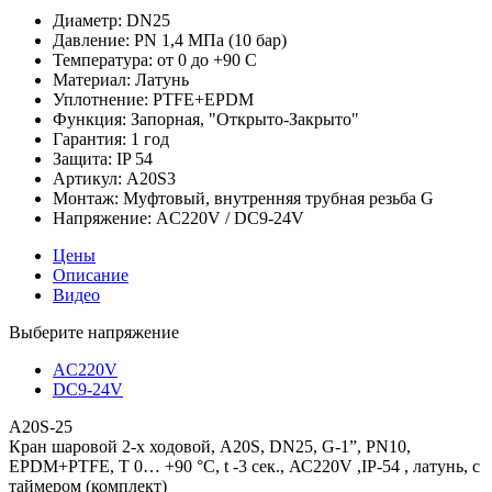
Диаметр:
DN25
Давление:
PN 1,4 МПа (10 бар)
Температура:
от 0 до +90 С
Материал:
Латунь
Уплотнение:
PTFE+EPDM
Функция:
Запорная, "Открыто-Закрыто"
Гарантия:
1 год
Защита:
IP 54
Артикул:
A20S3
Монтаж:
Муфтовый, внутренняя трубная резьба G
Напряжение:
AC220V / DC9-24V
Цены
Описание
Видео
Выберите напряжение
AC220V
DC9-24V
A20S-25
Кран шаровой 2-х ходовой, A20S, DN25, G-1”, PN10,
EPDM+PTFE, T 0… +90 °С, t -3 сек., АС220V ,IP-54 , латунь, с
таймером (комплект)