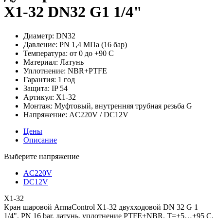
X1-32 DN32 G1 1/4"
Диаметр:
DN32
Давление:
PN 1,4 МПа (16 бар)
Температура:
от 0 до +90 С
Материал:
Латунь
Уплотнение:
NBR+PTFE
Гарантия:
1 год
Защита:
IP 54
Артикул:
X1-32
Монтаж:
Муфтовый, внутренняя трубная резьба G
Напряжение:
AC220V / DC12V
Цены
Описание
Выберите напряжение
AC220V
DC12V
X1-32
Кран шаровой ArmaControl X1-32 двухходовой DN 32 G 1
1/4", PN 16 bar, латунь, уплотнение PTFE+NBR, T=+5…+95 C,