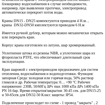
блокировку водоснабжения в случае необходимости,
например, при выявлении протечки, электропривод
автоматически перекроет поток воды.
Краны DN15 - DN25 компектуются приводом 4 Н.м. ,
краны DN32-DN50 кмплектуются приводом 6 Н.м
Имеется ручной дублер, которым можно механически открыть
или перекрыть кран.
Корпус крана изготовлен из латуни, шар хромированный.
Уплотнение штока из резины NBR, а уплотнение шара из
фторопласта PTFE, что обеспечивает длительный срок
эксплуатации.
Кран шаровой с электроприводом предназначен для систем
отопления, водоснабжения и водоподготовки. Функция:
запорная Среда: холодная или горячая вода, 50% раствор
гликоля и др. Рабочая температура: 0… +90 °С Рабочее
напряжение: 230В, 50/60Гц ΔPv max 1000 кПа ΔPs 1400 кПа
PN 16 бар. Время открытия/закрытия: 30-45 сек. для DN15-25
и 50-65сек для DN32-50 Класс защиты: IP54.
Подключение происходит по схеме - 1 провод "закрыть" , 2