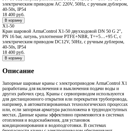
электрическим приводом AC 220V, 50Hz, с ручным дублером,
40-50s, IP54
18 400 руб.
X1-50
Кран шаровой ArmaControl X1-50 двухходовой DN 50 G 2",
PN 16 bar, латунь, уплотнение PTFE+NBR, T=+5…+95 C, с
электрическим приводом DC12V, 50Hz, с ручным дублером,
40-50s, IP54
18 400 руб.
Описание
Запорные шаровые краны с электроприводом ArmaControl X1
разработаны для включения и выключения подачи воды и
других рабочих сред. Краны с сервоприводом используются
для дистанционного открытия или перекрытия трубопровода,
например, в автоматизированных технологических процессах
или, если запорная арматура расположена в труднодоступных
местах. Данные краны эффективно применяются в системах
отопления и водоснабжения, для установок
кондиционирования и водоподготовки. В системах
безопасности краны с электроприводом обеспечивают