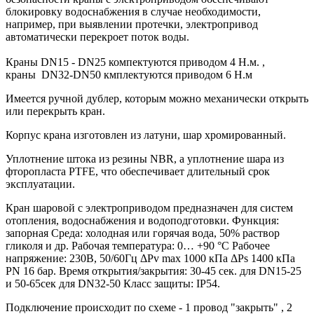
блокировку водоснабжения в случае необходимости,
например, при выявлении протечки, электропривод
автоматически перекроет поток воды.
Краны DN15 - DN25 компектуются приводом 4 Н.м. ,
краны DN32-DN50 кмплектуются приводом 6 Н.м
Имеется ручной дублер, которым можно механически открыть
или перекрыть кран.
Корпус крана изготовлен из латуни, шар хромированный.
Уплотнение штока из резины NBR, а уплотнение шара из
фторопласта PTFE, что обеспечивает длительный срок
эксплуатации.
Кран шаровой с электроприводом предназначен для систем
отопления, водоснабжения и водоподготовки. Функция:
запорная Среда: холодная или горячая вода, 50% раствор
гликоля и др. Рабочая температура: 0… +90 °С Рабочее
напряжение: 230В, 50/60Гц ΔPv max 1000 кПа ΔPs 1400 кПа
PN 16 бар. Время открытия/закрытия: 30-45 сек. для DN15-25
и 50-65сек для DN32-50 Класс защиты: IP54.
Подключение происходит по схеме - 1 провод "закрыть" , 2