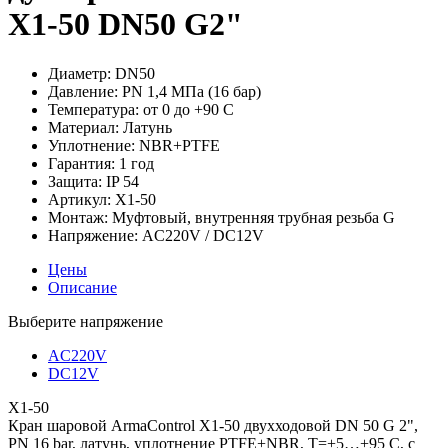
X1-50 DN50 G2"
Диаметр:
DN50
Давление:
PN 1,4 МПа (16 бар)
Температура:
от 0 до +90 С
Материал:
Латунь
Уплотнение:
NBR+PTFE
Гарантия:
1 год
Защита:
IP 54
Артикул:
X1-50
Монтаж:
Муфтовый, внутренняя трубная резьба G
Напряжение:
AC220V / DC12V
Цены
Описание
Выберите напряжение
AC220V
DC12V
X1-50
Кран шаровой ArmaControl X1-50 двухходовой DN 50 G 2",
PN 16 bar, латунь, уплотнение PTFE+NBR, T=+5…+95 C, с