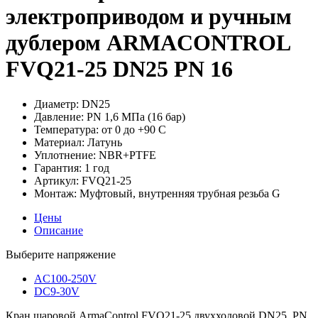
электроприводом и ручным
дублером ARMACONTROL
FVQ21-25 DN25 PN 16
Диаметр:
DN25
Давление:
PN 1,6 МПа (16 бар)
Температура:
от 0 до +90 С
Материал:
Латунь
Уплотнение:
NBR+PTFE
Гарантия:
1 год
Артикул:
FVQ21-25
Монтаж:
Муфтовый, внутренняя трубная резьба G
Цены
Описание
Выберите напряжение
AC100-250V
DC9-30V
Кран шаровой ArmaControl FVQ21-25 двухходовой DN25, PN