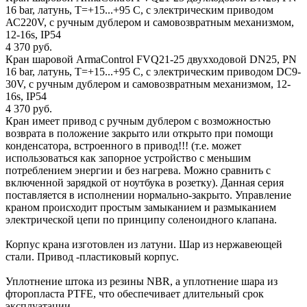
16 bar, латунь, Т=+15...+95 С, с электрическим приводом
АС220V, с ручным дублером и самовозвратным механизмом,
12-16s, IP54
4 370 руб.
Кран шаровой ArmaControl FVQ21-25 двухходовой DN25, PN
16 bar, латунь, Т=+15...+95 С, с электрическим приводом DC9-
30V, с ручным дублером и самовозвратным механизмом, 12-
16s, IP54
4 370 руб.
Кран имеет привод с ручным дублером с возможностью
возврата в положение закрыто или открыто при помощи
конденсатора, встроенного в привод!!! (т.е. может
использоваться как запорное устройство с меньшим
потреблением энергии и без нагрева. Можно сравнить с
включенной зарядкой от ноутбука в розетку). Данная серия
поставляется в исполнении нормально-закрыто. Управление
краном происходит простым замыканием и размыканием
электрической цепи по принципу соленоидного клапана.
Корпус крана изготовлен из латуни. Шар из нержавеющей
стали. Привод -пластиковый корпус.
Уплотнение штока из резины NBR, а уплотнение шара из
фторопласта PTFE, что обеспечивает длительный срок
эксплуатации.