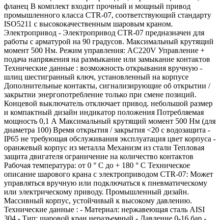
фланец В комплект входит прочный и мощный привод
промышленного класса CTR-07, соответствующий стандарту
ISO5211 с высококачественным шаровым краном.
Электропривод - Электропривод CTR-07 предназначен для
работы с арматурой на 90 градусов. Максимальный крутящий
момент 500 Нм. Режим управления: AC220V Управление +
подача напряжения на размыкание или замыкание контактов
Технические данные : возможность открывания вручную -
шлиц шестигранный ключ, установленный на корпусе
Дополнительные контакты, сигнализирующие об открытии /
закрытии энергопотребление только при смене позиций.
Концевой выключатель отключает привод. небольшой размер
и компактный дизайн индикатор положения Потребляемая
мощность 0,1 А Максимальный крутящий момент 500 Нм (для
диаметра 100) Время открытия / закрытия <20 с водозащита -
IP65 не требующая обслуживания эксплуатация цвет корпуса -
оранжевый корпус из металла Механизм из стали Тепловая
защита двигателя ограничение на количество контактов
Рабочая температура: от 0 ° C до + 180 ° C Техническое
описание шарового крана с электроприводом CTR-07: Может
управляться вручную или подключаться к пневматическому
или электрическому приводу. Промышленный дизайн.
Массивный корпус, устойчивый к высокому давлению.
Технические данные : - Материал: нержавеющая сталь AISI
304 - Тип: шаровой кран неразъемный - Давление 0-16 бар -