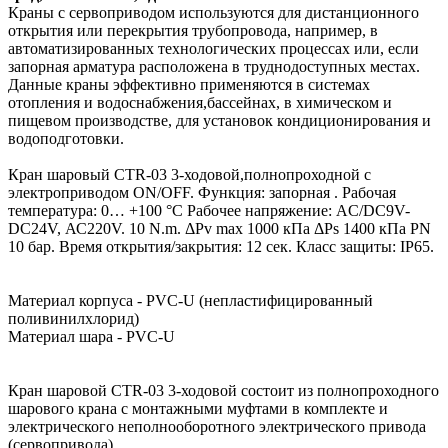
Краны с сервоприводом используются для дистанционного
открытия или перекрытия трубопровода, например, в
автоматизированных технологических процессах или, если
запорная арматура расположена в труднодоступных местах.
Данные краны эффективно применяются в системах
отопления и водоснабжения,бассейнах, в химическом и
пищевом производстве, для установок кондиционирования и
водоподготовки.
Кран шаровый CTR-03 3-ходовой,полнопроходной с
электроприводом ON/OFF. Функция: запорная . Рабочая
температура: 0… +100 °С Рабочее напряжение: AC/DC9V-
DC24V, АС220V. 10 N.m. ΔPv max 1000 кПа ΔPs 1400 кПа PN
10 бар. Время открытия/закрытия: 12 сек. Класс защиты: IP65.
Материал корпуса - PVC-U (непластифицированный
поливинилхлорид)
Материал шара - PVC-U
Кран шаровой CTR-03 3-ходовой состоит из полнопроходного
шарового крана с монтажными муфтами в комплекте и
электрического неполнооборотного электрического привода
(сервопривода)