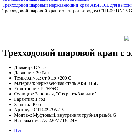
Трехходовой шаровый нержавеющий кран AISI316L для высоки
Трехходовой шаровой кран с электроприводом CTR-09 DN15 G
Трехходовой шаровой кран с 
Диаметр:
DN15
Давление:
20 бар
Температура:
от 0 до +200 С
Материал:
нержавеющая сталь AISI-316L
Уплотнение:
PTFE+C
Функция:
Запорная, "Открыто-Закрыто"
Гарантия:
1 год
Защита:
IP 65
Артикул:
CTR-09-3W-15
Монтаж:
Муфтовый, внутренняя трубная резьба G
Напряжение:
AC220V / DC24V
Цены