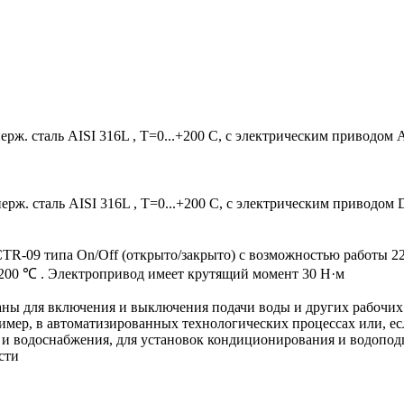
ерж. сталь AISI 316L , Т=0...+200 С, с электрическим приводом 
ерж. сталь AISI 316L , Т=0...+200 С, с электрическим приводом 
TR-09 типа On/Off (открыто/закрыто) с возможностью работы 
 200 ℃ . Электропривод имеет крутящий момент 30 Н·м
ны для включения и выключения подачи воды и других рабочих 
мер, в автоматизированных технологических процессах или, ес
и водоснабжения, для установок кондиционирования и водоподг
сти