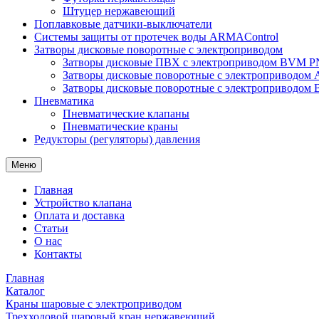
Штуцер нержавеющий
Поплавковые датчики-выключатели
Системы защиты от протечек воды ARMAControl
Затворы дисковые поворотные с электроприводом
Затворы дисковые ПВХ с электроприводом BVM PN
Затворы дисковые поворотные с электроприводом
Затворы дисковые поворотные с электроприводом
Пневматика
Пневматические клапаны
Пневматические краны
Редукторы (регуляторы) давления
Меню
Главная
Устройство клапана
Оплата и доставка
Статьи
О нас
Контакты
Главная
Каталог
Краны шаровые с электроприводом
Трехходовой шаровый кран нержавеющий