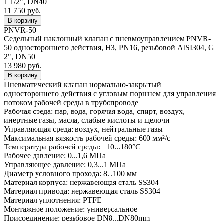
1 1/2", DN40
11 750 руб.
PNVR-50
Седельный наклонный клапан с пневмоуправлением PNVR-
50 одностороннего действия, НЗ, PN16, резьбовой AISI304, G
2", DN50
13 980 руб.
Пневматический клапан нормально-закрытый
одностороннего действия с угловым поршнем для управления
потоком рабочей среды в трубопроводе
Рабочая среда: пар, вода, горячая вода, спирт, воздух,
инертные газы, масла, слабые кислоты и щелочи
Управляющая среда: воздух, нейтральные газы
Максимальная вязкость рабочей среды: 600 мм²/с
Температура рабочей среды: −10...180°С
Рабочее давление: 0...1,6 МПа
Управляющее давление: 0,3...1 МПа
Диаметр условного прохода: 8...100 мм
Материал корпуса: нержавеющая сталь SS304
Материал привода: нержавеющая сталь SS304
Материал уплотнения: PTFE
Монтажное положение: универсальное
Присоединение: резьбовое DN8...DN80mm