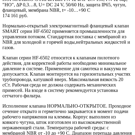
"НО", ∆P 0,3…8, U= DC 24 V, 50/60 Hz, защита IP65, чугун,
фланцевый, мембрана NBR, t= -10…+90 C
174 161 руб.
Нормально-открытый электромагнитный фланцевый клапан
SMART серии HF-6502 применяется промышленности для
управления потоком. Стандартная поставка с мембраной из
NBR для холодной и горячей воды,нейтральных жидкостей и
газов.
Клапан серии HF-6502 относится к клапанам пилотного
действия, для корректной работы необходимо минимальное
давление в системе. Применение для самотека и вакуума не
допускается. Клапан монтируется на горизонтальных участях
трубопровода, катушкой вверх. Максимальная вязкость 20
сСт. Рабочая среда не должна содержать механических
примесей. На входе в систему рекомендуется установка
сетчатого фильтра.
Исполнение клапана НОРМАЛЬНО-ОТКРЫТОЕ. Проходное
сечение открыто и герметично закрывается в момент подачи
рабочего напряжения на клеммы. Корпус выполнен из
ковкого чугуна, шток изготовлен из высококачественной
нержавеющей стали. Температура рабочей среды: с
мембраной NBR от -10 до +90 С. Диапазон перепада давления