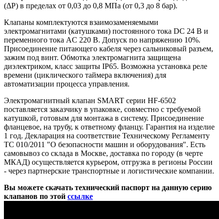
(ΔP) в пределах от 0,03 до 0,8 МПа (от 0,3 до 8 бар).
Клапаны комплектуются взаимозаменяемыми
электромагнитами (катушками) постоянного тока DC 24 В и
переменного тока AC 220 В. Допуск по напряжению 10%.
Присоединение питающего кабеля через сальниковый разъем,
зажим под винт. Обмотка электромагнита защищена
диэлектриком, класс защиты IP65. Возможна установка реле
времени (циклического таймера включения) для
автоматизации процесса управления.
Электромагнитный клапан SMART серии HF-6502
поставляется заказчику в упаковке, совместно с требуемой
катушкой, готовым для монтажа в систему. Присоединение
фланцевое, на трубу, к ответному фланцу. Гарантия на изделие
1 год. Декларация на соответствие Техническому Регламенту
ТС 010/2011 "О безопасности машин и оборудования". Есть
самовывоз со склада в Москве, доставка по городу (в черте
МКАД) осуществляется курьером, отгрузка в регионы России
- через партнерские транспортные и логистические компании.
Вы можете скачать технический паспорт на данную серию
клапанов по этой
ссылке