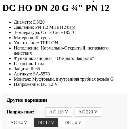
DC НО DN 20 G ¾" PN 12
Диаметр:
DN20
Давление:
PN 1,2 МПа (12 бар)
Температура:
От -30 до +185 °С
Материал:
Латунь
Уплотнение:
TEFLON
Исполнение:
Нормально-Открытый, непрямого
действия
Функция:
Запорная, "Открыто-Закрыто"
Гарантия:
1 год
Защита:
IP 65
Артикул:
SA-5578
Монтаж:
Муфтовый, внутренняя трубная резьба G
Напряжение:
DC 12 V
Другие вариации
Напряжение:
AC 110 V
AC 220 V
AC 24 V
DC 12 V
DC 24 V