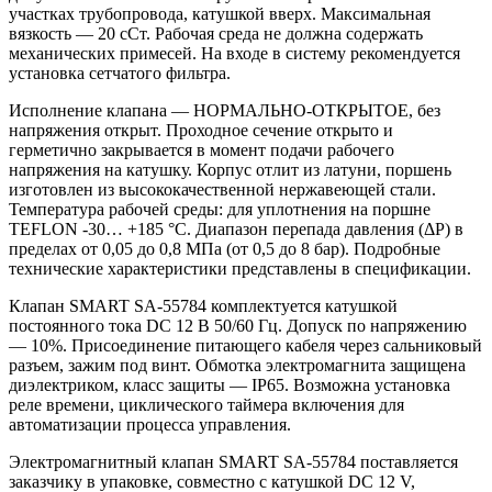
участках трубопровода, катушкой вверх. Максимальная
вязкость — 20 сСт. Рабочая среда не должна содержать
механических примесей. На входе в систему рекомендуется
установка сетчатого фильтра.
Исполнение клапана — НОРМАЛЬНО-ОТКРЫТОЕ, без
напряжения открыт. Проходное сечение открыто и
герметично закрывается в момент подачи рабочего
напряжения на катушку. Корпус отлит из латуни, поршень
изготовлен из высококачественной нержавеющей стали.
Температура рабочей среды: для уплотнения на поршне
TEFLON -30… +185 °С. Диапазон перепада давления (ΔP) в
пределах от 0,05 до 0,8 МПа (от 0,5 до 8 бар). Подробные
технические характеристики представлены в спецификации.
Клапан SMART SA-55784 комплектуется катушкой
постоянного тока DC 12 В 50/60 Гц. Допуск по напряжению
— 10%. Присоединение питающего кабеля через сальниковый
разъем, зажим под винт. Обмотка электромагнита защищена
диэлектриком, класс защиты — IP65. Возможна установка
реле времени, циклического таймера включения для
автоматизации процесса управления.
Электромагнитный клапан SMART SA-55784 поставляется
заказчику в упаковке, совместно с катушкой DC 12 V,