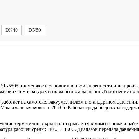
DN40
DN50
L-5595 применяют в основном в промышленности и на произво
а высоких температурах и повышенном давлении.Уплотнение п
 работает на самотеке, вакууме, низком и стандартном давлени
 Максимальная вязкость 20 сСт. Рабочая среда не должна содерж
 герметично закрыто и открывается в момент подачи рабочег
ра рабочей среды: -30 ... +180 C. Диапазон перепада давления (Δ