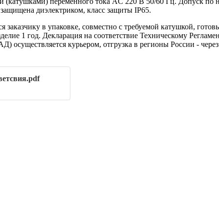
 (катушками) переменного тока AC 220 В 50/60 Гц. Допуск по
 защищена диэлектриком, класс защиты IP65.
заказчику в упаковке, совместно с требуемой катушкой, готов
делие 1 год. Декларация на соответствие Техническому Регламе
КАД) осуществляется курьером, отгрузка в регионы России - чер
ветсвия.pdf