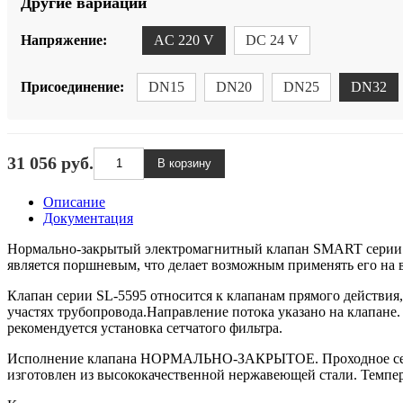
Другие вариации
Напряжение:
AC 220 V
DC 24 V
Присоединение:
DN15
DN20
DN25
DN32
31 056 руб.
Описание
Документация
Нормально-закрытый электромагнитный клапан SMART серии S
является поршневым, что делает возможным применять его н
Клапан серии SL-5595 относится к клапанам прямого действия,
участях трубопровода.Направление потока указано на клапане.
рекомендуется установка сетчатого фильтра.
Исполнение клапана НОРМАЛЬНО-ЗАКРЫТОЕ. Проходное сечение
изготовлен из высококачественной нержавеющей стали. Температу