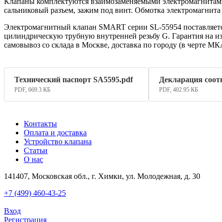
Клапаны комплектуются взаимозаменяемыми электромагнитами
сальниковый разъем, зажим под винт. Обмотка электромагнита
Электромагнитный клапан SMART серии SL-55954 поставляется 
цилиндрическую трубную внутренней резьбу G. Гарантия на из
самовывоз со склада в Москве, доставка по городу (в черте М
Технический паспорт SA5595.pdf
Декларация соот
PDF, 669.3 КБ
PDF, 402.95 КБ
Контакты
Оплата и доставка
Устройство клапана
Статьи
О нас
141407, Московская обл., г. Химки, ул. Молодежная, д. 30
+7 (499) 460-43-25
Вход
Регистрация