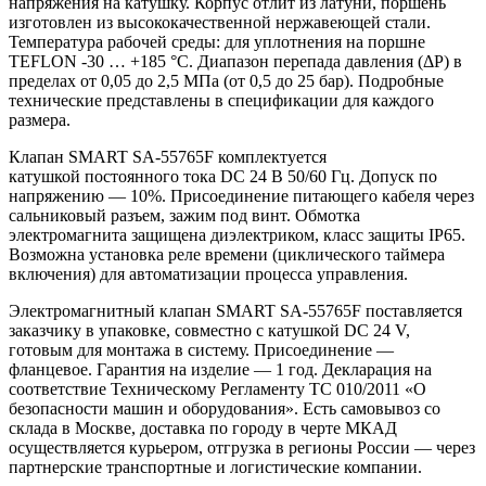
напряжения на катушку. Корпус отлит из латуни, поршень
изготовлен из высококачественной нержавеющей стали.
Температура рабочей среды: для уплотнения на поршне
TEFLON -30 … +185 °С. Диапазон перепада давления (ΔP) в
пределах от 0,05 до 2,5 МПа (от 0,5 до 25 бар). Подробные
технические представлены в спецификации для каждого
размера.
Клапан SMART SA-55765F комплектуется
катушкой постоянного тока DC 24 В 50/60 Гц. Допуск по
напряжению — 10%. Присоединение питающего кабеля через
сальниковый разъем, зажим под винт. Обмотка
электромагнита защищена диэлектриком, класс защиты IP65.
Возможна установка реле времени (циклического таймера
включения) для автоматизации процесса управления.
Электромагнитный клапан SMART SA-55765F поставляется
заказчику в упаковке, совместно с катушкой DC 24 V,
готовым для монтажа в систему. Присоединение —
фланцевое. Гарантия на изделие — 1 год. Декларация на
соответствие Техническому Регламенту ТС 010/2011 «О
безопасности машин и оборудования». Есть самовывоз со
склада в Москве, доставка по городу в черте МКАД
осуществляется курьером, отгрузка в регионы России — через
партнерские транспортные и логистические компании.