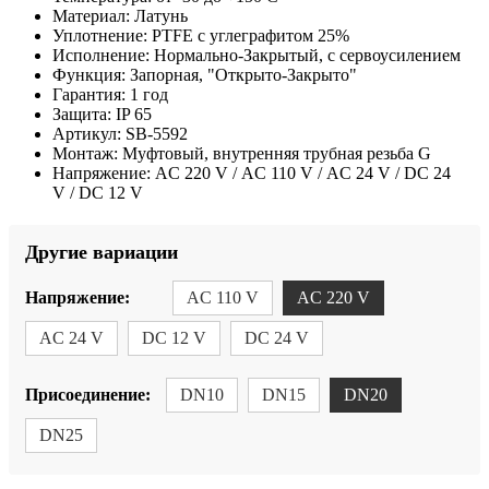
Материал:
Латунь
Уплотнение:
PTFE с углеграфитом 25%
Исполнение:
Нормально-Закрытый, с сервоусилением
Функция:
Запорная, "Открыто-Закрыто"
Гарантия:
1 год
Защита:
IP 65
Артикул:
SB-5592
Монтаж:
Муфтовый, внутренняя трубная резьба G
Напряжение:
AC 220 V / AC 110 V / AC 24 V / DC 24
V / DC 12 V
Другие вариации
Напряжение:
AC 110 V
AC 220 V
AC 24 V
DC 12 V
DC 24 V
Присоединение:
DN10
DN15
DN20
DN25