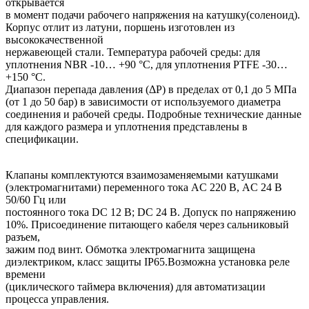
открывается
в момент подачи рабочего напряжения на катушку(соленоид).
Корпус отлит из латуни, поршень изготовлен из
высококачественной
нержавеющей стали. Температура рабочей среды: для
уплотнения NBR -10… +90 °С, для уплотнения PTFE -30…
+150 °С.
Диапазон перепада давления (ΔP) в пределах от 0,1 до 5 МПа
(от 1 до 50 бар) в зависимости от используемого диаметра
соединения и рабочей среды. Подробные технические данные
для каждого размера и уплотнения представлены в
спецификации.
Клапаны комплектуются взаимозаменяемыми катушками
(электромагнитами) переменного тока AC 220 В, AC 24 В
50/60 Гц или
постоянного тока DC 12 В; DC 24 В. Допуск по напряжению
10%. Присоединение питающего кабеля через сальниковый
разъем,
зажим под винт. Обмотка электромагнита защищена
диэлектриком, класс защиты IP65.Возможна установка реле
времени
(циклического таймера включения) для автоматизации
процесса управления.