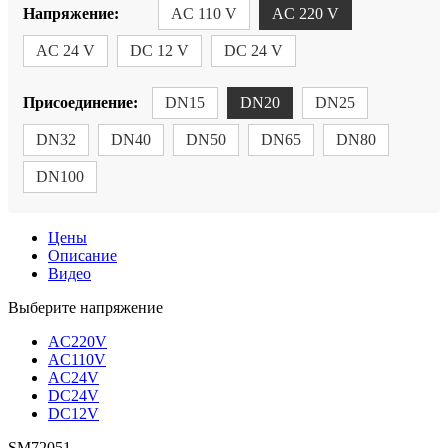
Напряжение:
AC 110 V
AC 220 V
AC 24 V
DC 12 V
DC 24 V
Присоединение:
DN15
DN20
DN25
DN32
DN40
DN50
DN65
DN80
DN100
Цены
Описание
Видео
Выберите напряжение
AC220V
AC110V
AC24V
DC24V
DC12V
SM72051