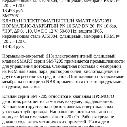
нержавеющая сталь AISI304, фланцевый, мембрана FKM, t=
-20…+120 C
18 453 руб.
SM72051
КЛАПАН ЭЛЕКТРОМАГНИТНЫЙ SMART SM-72051
НОРМАЛЬНО-ЗАКРЫТЫЙ PN 10 БАР DN 20, PN 10 бар,
"НЗ", ∆P 0…10, U= DC 12 V, 50/60 Hz, защита IP65,
нержавеющая сталь AISI304, фланцевый, мембрана FKM, t=
-20…+120 C
18 453 руб.
Нормально-закрытый (НЗ) электромагнитный фланцевый
клапан SMART серии SM-7205 применяется промышленности
для управления потоком. Стандартная поставка с мембраной
из FKM для воды, пара, растворов солей, кислоты,щелочи и
других агрессивных сред и газов. Опционально поставляемые
мембраны из нитрила NBR применяются с нефтепродуктами,
воздухом, маслами.
Клапан серии SM-7205 относится к клапанам ПРЯМОГО
действия, работает на самотеке, вакууме, под давлением.
Клапан монтируется на горизонтальных и вертикальных
участках трубопровода. Направление потока указано на
корпусе. Максимальная вязкость 20 сСт. Рабочая среда не
должна содержать механических примесей. На входе в
систему рекомендуется установка сетчатого фильтра.