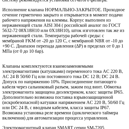
Исполнение клапана НОРМАЛЬНО-ЗАКРЫТОЕ. Проходное
сечение герметично закрыто и открывается в момент подачи
рабочего напряжения на клеммы. Корпус выполнен из
нержавеющей стали AISI 304 ( российской аналог по ГОСТ
5632-72 08Х18Н10 или 0Х18Н10), шток изготовлен так же из
нержавеющей стали. Температура рабочей среды: с
мембраной FKM от -20 до 120 С, с мембраной NBR от -10 до
+90 С. Диапазон перепада давления (ΔP) в пределах от 0 до 1
МПа (от 0 до 10 бар).
Клапаны комплектуются взаимозаменяемыми
электромагнитами (катушками) переменного тока AC 220 В,
AC 24 В 50/60 Гц или постоянного тока DC 12 В; DC 24 В.
Допуск по напряжению 10%. Присоединение питающего
кабеля через сальниковый разъем, зажим под винт. Обмотка
электромагнита защищена диэлектриком, класс защиты IP65.
Дополнительно возможна поставка взрывозащищенной
(искробезопасной) катушки напряжением AC 220 В, 50/60 Гц
или DC 24 В, с вводным кабелем, класса защиты IP67.
Возможна установка реле времени (циклического таймера
включения) для автоматизации процесса управления.
Электромагнитный клапан SMART серии SM-7205