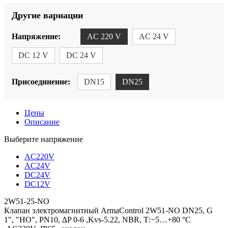
Другие вариации
Напряжение:
AC 220 V
AC 24 V
DC 12 V
DC 24 V
Присоединение:
DN15
DN25
Цены
Описание
Выберите напряжение
AC220V
AC24V
DC24V
DC12V
2W51-25-NO
Клапан электромагнитный ArmaControl 2W51-NO DN25, G
1", "НО", PN10, ∆P 0-6 ,Kvs-5.22, NBR, Т:−5…+80 °С