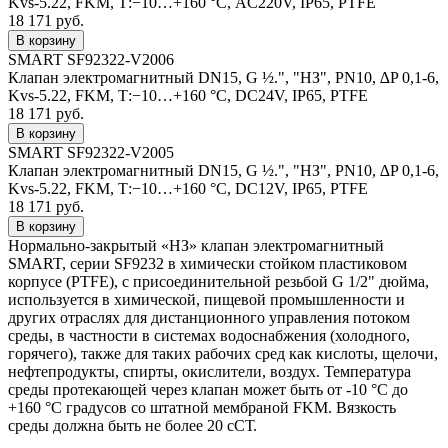
Kvs-5.22, FKM, Т:−10…+160 °С, AC220V, IP65, PTFE
18 171 руб.
SMART SF92322-V2006
Клапан электромагнитный DN15, G ½.", "НЗ", PN10, ∆P 0,1-6,
Kvs-5.22, FKM, Т:−10…+160 °С, DC24V, IP65, PTFE
18 171 руб.
SMART SF92322-V2005
Клапан электромагнитный DN15, G ½.", "НЗ", PN10, ∆P 0,1-6,
Kvs-5.22, FKM, Т:−10…+160 °С, DC12V, IP65, PTFE
18 171 руб.
Нормально-закрытый «НЗ» клапан электромагнитный
SMART, серии SF9232 в химически стойком пластиковом
корпусе (PTFE), с присоединительной резьбой G 1/2" дюйма,
используется в химической, пищевой промышленности и
других отраслях для дистанционного управления потоком
среды, в частности в системах водоснабжения (холодного,
горячего), также для таких рабочих сред как кислоты, щелочи,
нефтепродукты, спирты, окислители, воздух. Температура
среды протекающей через клапан может быть от -10 °С до
+160 °С градусов со штатной мембраной FKM. Вязкость
среды должна быть не более 20 сСТ.