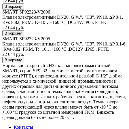
22 644 руб.
SMART SF92323-V2006
Клапан электромагнитный DN20, G ¾.", "НЗ", PN10, ∆P 0-1,
Kvs-8.82, FKM, Т:−10…+160 °С, DC24V, IP65, PTFE
22 644 руб.
SMART SF92323-V2005
Клапан электромагнитный DN20, G ¾.", "НЗ", PN10, ∆P 0,1-6
,Kvs-8.82, FKM, Т:−10…+160 °С ,DC12V ,IP65 , PTFE
22 644 руб.
Нормально-закрытый «НЗ» клапан электромагнитный
SMART, серии SF9232 в химически стойком пластиковом
корпусе (PTFE), с присоединительной резьбой G 1/2" дюйма,
используется в химической, пищевой промышленности и
других отраслях для дистанционного управления потоком
среды, в частности в системах водоснабжения (холодного,
горячего), также для таких рабочих сред как кислоты, щелочи,
нефтепродукты, спирты, окислители, воздух. Температура
среды протекающей через клапан может быть от -10 °С до
+160 °С градусов со штатной мембраной FKM. Вязкость
среды должна быть не более 20 сСТ.
Контакты