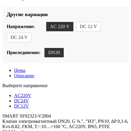
Другие вариации
Напряжение:
AC 220 V
DC 12 V
DC 24 V
Присоединение:
DN20
Цены
Описание
Выберите напряжение
AC220V
DC24V
DC12V
SMART SF92323-V2004
Клапан электромагнитный DN20, G ¾.", "НЗ", PN10, ∆P 0,1-6,
Kvs-8.82, FKM, Т:−10…+160 °С, AC220V, IP65, PTFE