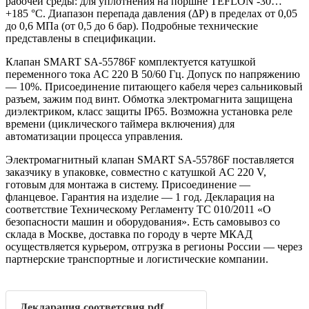
рабочей среды: для уплотнения на поршне TEFLON -30…
+185 °С. Диапазон перепада давления (ΔP) в пределах от 0,05
до 0,6 МПа (от 0,5 до 6 бар). Подробные технические
представлены в спецификации.
Клапан SMART SA-55786F комплектуется катушкой
переменного тока AC 220 В 50/60 Гц. Допуск по напряжению
— 10%. Присоединение питающего кабеля через сальниковый
разъем, зажим под винт. Обмотка электромагнита защищена
диэлектриком, класс защиты IP65. Возможна установка реле
времени (циклического таймера включения) для
автоматизации процесса управления.
Электромагнитный клапан SMART SA-55786F поставляется
заказчику в упаковке, совместно с катушкой AC 220 V,
готовым для монтажа в систему. Присоединение —
фланцевое. Гарантия на изделие — 1 год. Декларация на
соответствие Техническому Регламенту ТС 010/2011 «О
безопасности машин и оборудования». Есть самовывоз со
склада в Москве, доставка по городу в черте МКАД
осуществляется курьером, отгрузка в регионы России — через
партнерские транспортные и логистические компании.
Декларация соответсвия.pdf