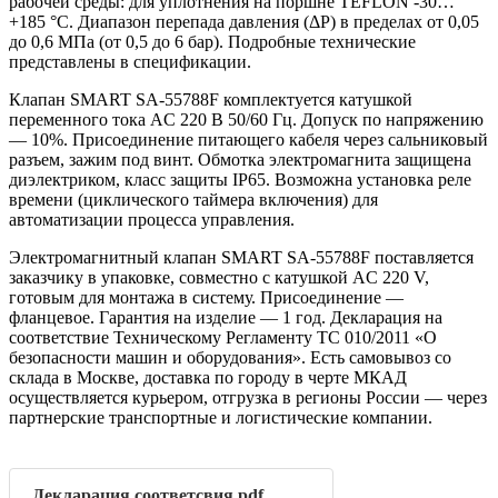
рабочей среды: для уплотнения на поршне TEFLON -30…
+185 °С. Диапазон перепада давления (ΔP) в пределах от 0,05
до 0,6 МПа (от 0,5 до 6 бар). Подробные технические
представлены в спецификации.
Клапан SMART SA-55788F комплектуется катушкой
переменного тока AC 220 В 50/60 Гц. Допуск по напряжению
— 10%. Присоединение питающего кабеля через сальниковый
разъем, зажим под винт. Обмотка электромагнита защищена
диэлектриком, класс защиты IP65. Возможна установка реле
времени (циклического таймера включения) для
автоматизации процесса управления.
Электромагнитный клапан SMART SA-55788F поставляется
заказчику в упаковке, совместно с катушкой AC 220 V,
готовым для монтажа в систему. Присоединение —
фланцевое. Гарантия на изделие — 1 год. Декларация на
соответствие Техническому Регламенту ТС 010/2011 «О
безопасности машин и оборудования». Есть самовывоз со
склада в Москве, доставка по городу в черте МКАД
осуществляется курьером, отгрузка в регионы России — через
партнерские транспортные и логистические компании.
Декларация соответсвия.pdf