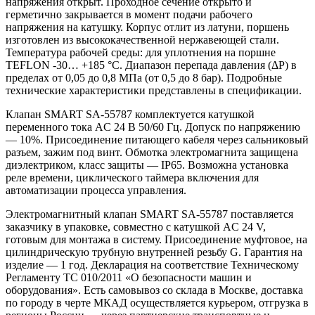
напряжения открыт. Проходное сечение открыто и
герметично закрывается в момент подачи рабочего
напряжения на катушку. Корпус отлит из латуни, поршень
изготовлен из высококачественной нержавеющей стали.
Температура рабочей среды: для уплотнения на поршне
TEFLON -30… +185 °С. Диапазон перепада давления (ΔP) в
пределах от 0,05 до 0,8 МПа (от 0,5 до 8 бар). Подробные
технические характеристики представлены в спецификации.
Клапан SMART SA-55787 комплектуется катушкой
переменного тока AC 24 В 50/60 Гц. Допуск по напряжению
— 10%. Присоединение питающего кабеля через сальниковый
разъем, зажим под винт. Обмотка электромагнита защищена
диэлектриком, класс защиты — IP65. Возможна установка
реле времени, циклического таймера включения для
автоматизации процесса управления.
Электромагнитный клапан SMART SA-55787 поставляется
заказчику в упаковке, совместно с катушкой AC 24 V,
готовым для монтажа в систему. Присоединение муфтовое, на
цилиндрическую трубную внутренней резьбу G. Гарантия на
изделие — 1 год. Декларация на соответствие Техническому
Регламенту ТС 010/2011 «О безопасности машин и
оборудования». Есть самовывоз со склада в Москве, доставка
по городу в черте МКАД осуществляется курьером, отгрузка в