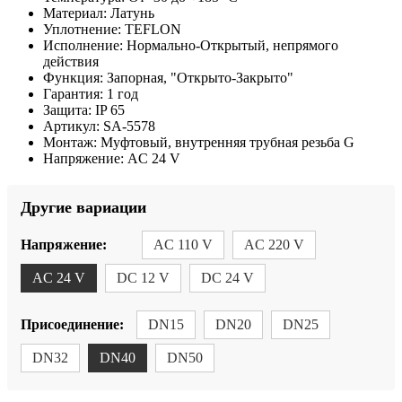
Материал:
Латунь
Уплотнение:
TEFLON
Исполнение:
Нормально-Открытый, непрямого
действия
Функция:
Запорная, "Открыто-Закрыто"
Гарантия:
1 год
Защита:
IP 65
Артикул:
SA-5578
Монтаж:
Муфтовый, внутренняя трубная резьба G
Напряжение:
AC 24 V
Другие вариации
Напряжение:
AC 110 V
AC 220 V
AC 24 V
DC 12 V
DC 24 V
Присоединение:
DN15
DN20
DN25
DN32
DN40
DN50