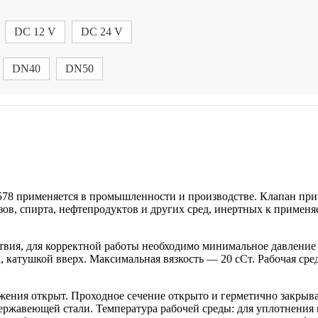
DC 12 V
DC 24 V
DN40
DN50
 применяется в промышленности и производстве. Клапан прим
зов, спирта, нефтепродуктов и других сред, инертных к приме
ия, для корректной работы необходимо минимальное давление в
 катушкой вверх. Максимальная вязкость — 20 сСт. Рабочая сре
открыт. Проходное сечение открыто и герметично закрываетс
нержавеющей стали. Температура рабочей среды: для уплотнени