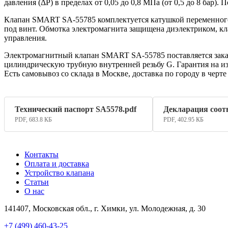
давления (ΔP) в пределах от 0,05 до 0,8 МПа (от 0,5 до 8 бар
Клапан SMART SA-55785 комплектуется катушкой переменного
под винт. Обмотка электромагнита защищена диэлектриком, кл
управления.
Электромагнитный клапан SMART SA-55785 поставляется заказч
цилиндрическую трубную внутренней резьбу G. Гарантия на из
Есть самовывоз со склада в Москве, доставка по городу в чер
Технический паспорт SA5578.pdf
Декларация соот
PDF, 683.8 КБ
PDF, 402.95 КБ
Контакты
Оплата и доставка
Устройство клапана
Статьи
О нас
141407, Московская обл., г. Химки, ул. Молодежная, д. 30
+7 (499) 460-43-25