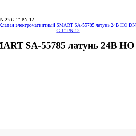
 25 G 1" PN 12
ART SA-55785 латунь 24В НО 