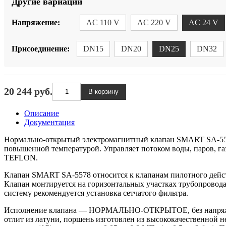
Другие вариации
Напряжение:
AC 110 V
AC 220 V
AC 24 V
Присоединение:
DN15
DN20
DN25
DN32
20 244 руб.
Описание
Документация
Нормально-открытый электромагнитный клапан SMART SA-5578
повышенной температурой. Управляет потоком воды, паров, га
TEFLON.
Клапан SMART SA-5578 относится к клапанам пилотного действ
Клапан монтируется на горизонтальных участках трубопровода,
систему рекомендуется установка сетчатого фильтра.
Исполнение клапана — НОРМАЛЬНО-ОТКРЫТОЕ, без напряжения 
отлит из латуни, поршень изготовлен из высококачественной 