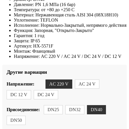
Давление:
PN 1,6 МПа (16 бар)
Температура:
от +80 до +250 С
Материал:
Нержавеющая сталь AISI 304 (08Х18Н10)
Уплотнение:
TEFLON
Исполнение:
Нормально-Закрытый, непрямого действия
Функция:
Запорная, "Открыто-Закрыто"
Гарантия:
1 год
Защита:
IP 65
Артикул:
HX-5571F
Монтаж:
Фланцевый
Напряжение:
AC 220 V / AC 24 V / DC 24 V / DC 12 V
Другие вариации
Напряжение:
AC 220 V
AC 24 V
DC 12 V
DC 24 V
Присоединение:
DN25
DN32
DN40
DN50