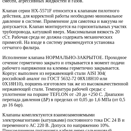
смесей, агрессивных жидкостей и газов.
Клапан серии HX-5571F относится к клапанам пилотного
действия, для корректной работы необходимо минимальное
давление в системе. Применение для самотека и вакуума не
допускается. Клапан монтируется на горизонтальных участях
трубопровода, катушкой вверх. Максимальная вязкость 20
сСт. Рабочая среда не должна содержать механических
примесей. На входе в систему рекомендуется установка
сетчатого фильтра.
Исполнение клапана НОРМАЛЬНО-ЗАКРЫТОЕ. Проходное
сечение герметично закрыто и открывается в момент подачи
рабочего напряжения на клеммы герметично закрывается.
Корпус выполнен из нержавеющей стали AISI 304(
российской аналог по ГОСТ 5632-72 08Х18Н10 или
0Х18Н10), поршень изготовлен так же из высококачественной
нержавеющей стали. Температура рабочей среды: с
уплотнение на поршне TEFLON от -20 до +250 С. Диапазон
перепада давления (ΔP) в пределах от 0,05 до 1,6 МПа (от 0,5
до 16 бар).
Клапаны комплектуются взаимозаменяемыми
электромагнитами (катушками) постоянного тока DC 24 В и
переменного АС 220 В. Допуск по напряжению 10%.
Присоединение питающего кабеля через сальниковый