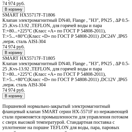
74 974 руб.
SMART HX55717F-T1806
Клапан электромагнитный DN40, Flange , "НЗ", PN25 , ∆P 0.5-
25 ,Kvs-13.92 ,TEFLON, для горячей воды и пара
Т:+80...+225°С (Класс «А» по ГОСТ Р 54808-2011),
Т:+5...+80°С(Класс «D» по ГОСТ Р 54808-2011) ,DC24V ,IP65
,нерж. сталь AISI-304
74 974 руб.
SMART HX55717F-T1805
Клапан электромагнитный DN40, Flange , "НЗ", PN25 , ∆P 0.5-
25 ,Kvs-13.92 ,TEFLON, для горячей воды и пара
Т:+80...+225°С (Класс «А» по ГОСТ Р 54808-2011),
Т:+5...+80°С(Класс «D» по ГОСТ Р 54808-2011) ,DC12V ,IP65
,нерж. сталь AISI-304
74 974 руб.
Поршневой нормально-закрытый электромагнитный
фланцевый клапан SMART серии HX-5571F из нержавеющей
стали применяется промышленности для управления потоком
c сверх высокой температурой. Стандартная поставка с
уплотнение на поршне TEFLON для воды, пара, паровых