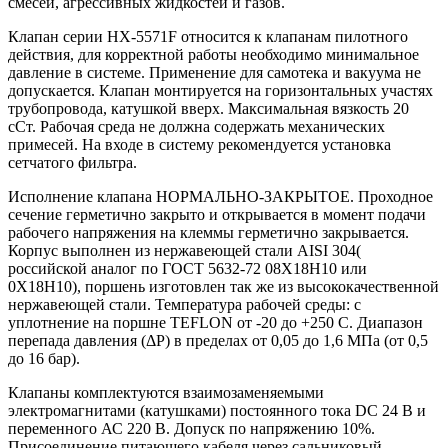
смесей, агрессивных жидкостей и газов.
Клапан серии HX-5571F относится к клапанам пилотного
действия, для корректной работы необходимо минимальное
давление в системе. Применение для самотека и вакуума не
допускается. Клапан монтируется на горизонтальных участях
трубопровода, катушкой вверх. Максимальная вязкость 20
сСт. Рабочая среда не должна содержать механических
примесей. На входе в систему рекомендуется установка
сетчатого фильтра.
Исполнение клапана НОРМАЛЬНО-ЗАКРЫТОЕ. Проходное
сечение герметично закрыто и открывается в момент подачи
рабочего напряжения на клеммы герметично закрывается.
Корпус выполнен из нержавеющей стали AISI 304(
российской аналог по ГОСТ 5632-72 08Х18Н10 или
0Х18Н10), поршень изготовлен так же из высококачественной
нержавеющей стали. Температура рабочей среды: с
уплотнение на поршне TEFLON от -20 до +250 С. Диапазон
перепада давления (ΔP) в пределах от 0,05 до 1,6 МПа (от 0,5
до 16 бар).
Клапаны комплектуются взаимозаменяемыми
электромагнитами (катушками) постоянного тока DC 24 В и
переменного АС 220 В. Допуск по напряжению 10%.
Присоединение питающего кабеля через сальниковый