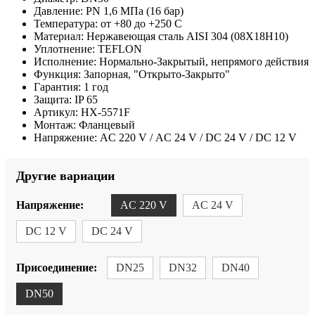
Давление:
PN 1,6 МПа (16 бар)
Температура:
от +80 до +250 С
Материал:
Нержавеющая сталь AISI 304 (08Х18Н10)
Уплотнение:
TEFLON
Исполнение:
Нормально-Закрытый, непрямого действия
Функция:
Запорная, "Открыто-Закрыто"
Гарантия:
1 год
Защита:
IP 65
Артикул:
HX-5571F
Монтаж:
Фланцевый
Напряжение:
AC 220 V / AC 24 V / DC 24 V / DC 12 V
Другие вариации
Напряжение:
AC 220 V
AC 24 V
DC 12 V
DC 24 V
Присоединение:
DN25
DN32
DN40
DN50