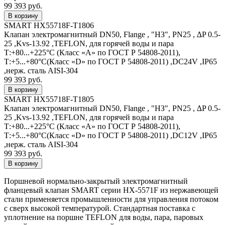
99 393 руб.
SMART HX55718F-T1806
Клапан электромагнитный DN50, Flange , "НЗ", PN25 , ∆P 0.5-
25 ,Kvs-13.92 ,TEFLON, для горячей воды и пара
Т:+80...+225°С (Класс «А» по ГОСТ Р 54808-2011),
Т:+5...+80°С(Класс «D» по ГОСТ Р 54808-2011) ,DC24V ,IP65
,нерж. сталь AISI-304
99 393 руб.
SMART HX55718F-T1805
Клапан электромагнитный DN50, Flange , "НЗ", PN25 , ∆P 0.5-
25 ,Kvs-13.92 ,TEFLON, для горячей воды и пара
Т:+80...+225°С (Класс «А» по ГОСТ Р 54808-2011),
Т:+5...+80°С(Класс «D» по ГОСТ Р 54808-2011) ,DC12V ,IP65
,нерж. сталь AISI-304
99 393 руб.
Поршневой нормально-закрытый электромагнитный
фланцевый клапан SMART серии HX-5571F из нержавеющей
стали применяется промышленности для управления потоком
c сверх высокой температурой. Стандартная поставка с
уплотнение на поршне TEFLON для воды, пара, паровых