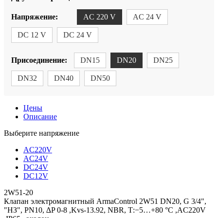
Напряжение:
AC 220 V
AC 24 V
DC 12 V
DC 24 V
Присоединение:
DN15
DN20
DN25
DN32
DN40
DN50
Цены
Описание
Выберите напряжение
AC220V
AC24V
DC24V
DC12V
2W51-20
Клапан электромагнитный ArmaControl 2W51 DN20, G 3/4",
"НЗ", PN10, ∆P 0-8 ,Kvs-13.92, NBR, Т:−5…+80 °С ,АC220V