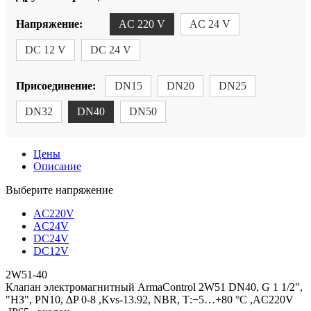
Напряжение:
AC 220 V
AC 24 V
DC 12 V
DC 24 V
Присоединение:
DN15
DN20
DN25
DN32
DN40
DN50
Цены
Описание
Выберите напряжение
AC220V
AC24V
DC24V
DC12V
2W51-40
Клапан электромагнитный ArmaControl 2W51 DN40, G 1 1/2",
"НЗ", PN10, ∆P 0-8 ,Kvs-13.92, NBR, Т:−5…+80 °С ,АC220V